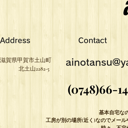
Address
Contact
​滋賀県甲賀市土山町
ainotansu@y
北土山2282-5
(0748)66-1
(0748)66-1
基本自宅な
工房が別の場所(近く)なのでメー
​時々、不