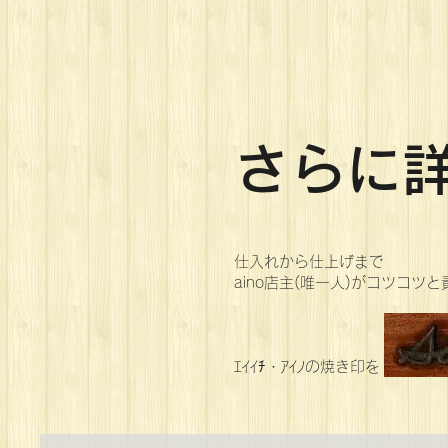
​さらに
仕入れから仕上げまで
aino店主(唯一人)がコツコツ
ｴｲｲﾁ・ｱｲﾉの焼き