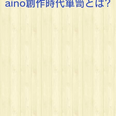
aino創作時代箪笥とは?