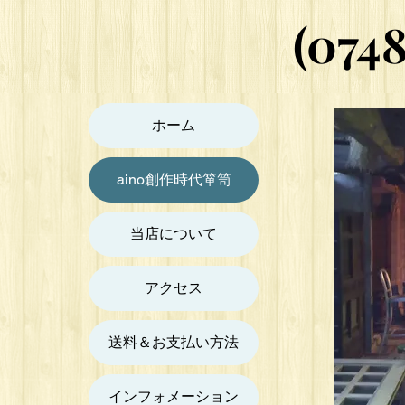
(074
(074
ホーム
aino創作時代箪笥
当店について
アクセス
送料＆お支払い方法
インフォメーション