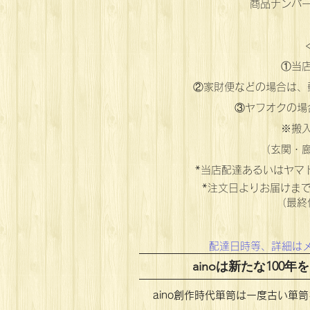
商品ナンバ
①当
②家財便などの場合は、
③ヤフオクの場
※搬
（玄関・
*当店配達あるいはヤマ
*注文日よりお届けま
（最終
配達日時等、詳細はメ
ainoは新たな10
aino創作時代箪笥は一度古い