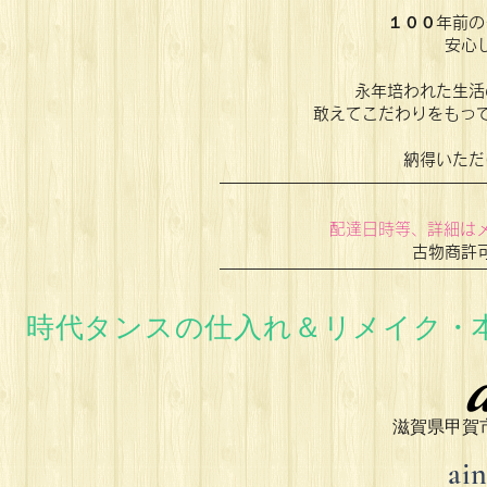
１００年前の
安心
永年培われた生活
敢えてこだわりをもって
納得いただ
配達日時等、詳細はメ
古物商許
時代タンスの仕入れ＆リメイク・
滋賀県甲賀市
ai