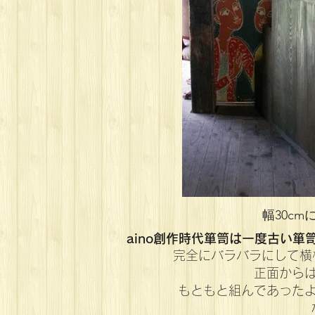
幅30c
aino創作時代箪笥は一度古い
完全にバラバラにして横
正面から
もともと組んであった