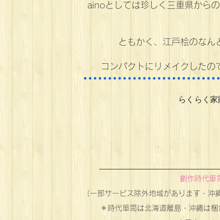
ainoとしては珍しく三重県か
ともかく、江戸桧のなん
コンパクトにリメイクしたの
​らくらく
創作時代箪
（一部サービス除外地域があります・沖縄
＊時代箪笥は北海道離島・沖縄は梱